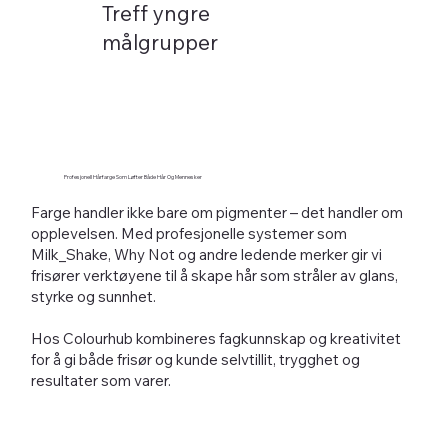
Treff yngre
målgrupper
Profesjonell Hårfarge Som Løfter Både Hår Og Mennesker
Farge handler ikke bare om pigmenter – det handler om
opplevelsen. Med profesjonelle systemer som
Milk_Shake, Why Not og andre ledende merker gir vi
frisører verktøyene til å skape hår som stråler av glans,
styrke og sunnhet.
Hos Colourhub kombineres fagkunnskap og kreativitet
for å gi både frisør og kunde selvtillit, trygghet og
resultater som varer.