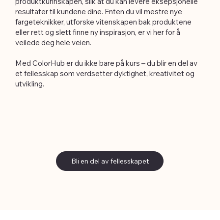
produktkunnskapen, slik at du kan levere eksepsjonelle
resultater til kundene dine. Enten du vil mestre nye
fargeteknikker, utforske vitenskapen bak produktene
eller rett og slett finne ny inspirasjon, er vi her for å
veilede deg hele veien.
Med ColorHub er du ikke bare på kurs – du blir en del av
et fellesskap som verdsetter dyktighet, kreativitet og
utvikling.
Bli en del av fellesskapet