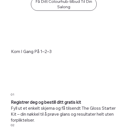
Få Ditt Colourhub-tilbud Til Din
Salong
Kom I Gang På 1–2–3
01
Registrer deg og bestill ditt gratis kit
Fyll ut et enkelt skjema og få tilsendt The Gloss Starter
Kit – din nøkkel til å prøve glans og resultater helt uten
forpliktelser.
02