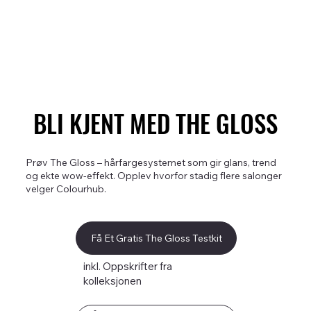
BLI KJENT MED THE GLOSS
BLI KJENT MED THE GLOSS
Prøv The Gloss – hårfargesystemet som gir glans, trend
og ekte wow-effekt. Opplev hvorfor stadig flere salonger
velger Colourhub.
Få Et Gratis The Gloss Testkit
inkl. Oppskrifter fra
kolleksjonen